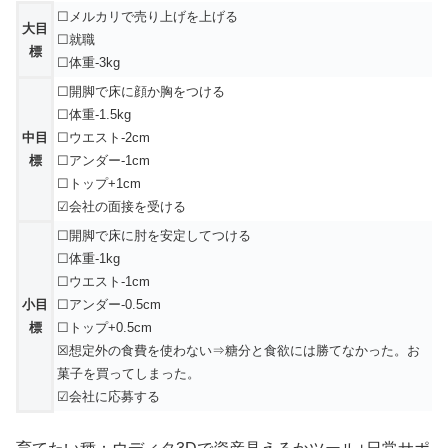
☐メルカリで売り上げを上げる
大目
☐就職
標
☐体重-3kg
☐開脚で床に顔か胸をつける
☐体重-1.5kg
中目
☐ウエスト-2cm
標
☐アンダー-1cm
☐トップ+1cm
☑会社の面接を受ける
☐開脚で床に肘を安定してつける
☐体重-1kg
☐ウエスト-1cm
小目
☐アンダー-0.5cm
標
☐トップ+0.5cm
☒想定外の食費を使わない⇒糖分と食欲には勝てなかった。お
菓子を買ってしまった。
☑会社に応募する