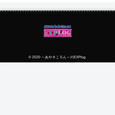
© 2020 ～あやネころん～のEXPlog.