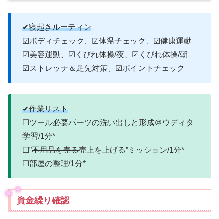
✔寝起きルーティン
☑ボディチェック、☑体温チェック、☑健康運動
☑美容運動、☑くびれ体操/夜、☑くびれ体操/朝
☑ストレッチ＆足先対策、☑ポイントチェック
✔作業リスト
☐ツール必要パーツの洗い出しと形成＠ウディタ
学習/1分*
☐”
不用品を売る
売上を上げる”ミッション/1分*
☐部屋の整理/1分*
資金繰り確認