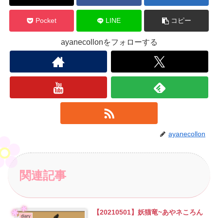
Pocket
LINE
コピー
ayanecollonをフォローする
ayanecollon
関連記事
【20210501】妖猫竜~あやネころん
diary