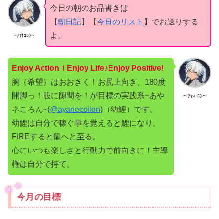
今日の朝のお品書きは
【
朝日記
】【
今日のリスト
】でお送りする
よ。
~ｱﾔﾈｺﾛﾝ~
Enjoy Action！Enjoy Life♪Enjoy Positive!
胸（希望）はおおきく！お尻上向き、180度
開脚っ！股に隙間を！が目標の実践系~あや
～ｱﾔﾈｺﾛﾝ～
ネころん~(
@ayanecollon
)（幼鯉）です。
幼鯉は自分で稼ぐ事を覚えると鯉になり、
FIREすると龍へと至る。
心にいつも楽しさと行動力で前向きに！主導
権は自分で持て。
今月の目標