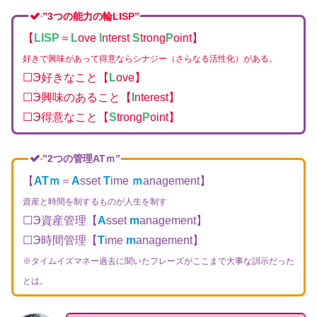
”3つの能力の輪LISP”
【
LISP
＝
L
ove
I
nterst
S
trong
P
oint】
好きで興味があって得意ならシナジー（さらなる活性化）がある。
☐Э好きなこと【
L
ove】
☐Э興味のあること【
I
nterest】
☐Э得意なこと【
S
trong
P
oint】
”2つの管理ATｍ”
【
ATｍ
＝
A
sset
T
ime
ｍ
anagement】
資産と時間を制するものが人生を制す
☐Э資産管理【
A
sset
m
anagement】
☐Э時間管理【
T
ime
m
anagement】
※タイムイズマネー過去に聞いたフレーズがここまで大事な訓示だった
とは。