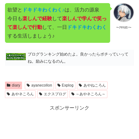
欲望と
ドキドキわくわく♪
は、活力の源泉
今日も
楽しんで経験
して
楽しんで学んで笑っ
て楽しんで行動
して、一日
ドキドキわくわく
～ｱﾔﾈｺﾛﾝ～
する生活しましょう♪
ブログランキング始めたよ。良かったらポチっていって
ね。励みになるのん。
diary
ayanecollon
Explog
あやねころん
あやネころん
エクスプログ
～あやネころん～
スポンサーリンク