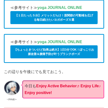
≪参考サイト≫
yoga JOURNAL ONLINE
【１日たった５分】メリットだらけ！股関節の可動域を広げ
る毎日続けたいヨガポーズ５選
≪参考サイト≫
yoga JOURNAL ONLINE
【ちょっときついけど効果は絶大】1日3分でOK！ぽっこりお
腹改善＆腰痛予防が叶うプランクポーズ
この辺りを午後にでも見ておこう。
今日も
Enjoy Active Behavior♬Enjoy Life♪
Enjoy positive!
~ｱﾔﾈｺﾛﾝ~