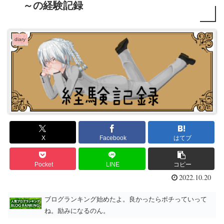
～の経験記録
diary
X
Facebook
はてブ
Pocket
LINE
コピー
2022.10.20
ブログランキング始めたよ。良かったらポチっていって
ね。励みになるのん。