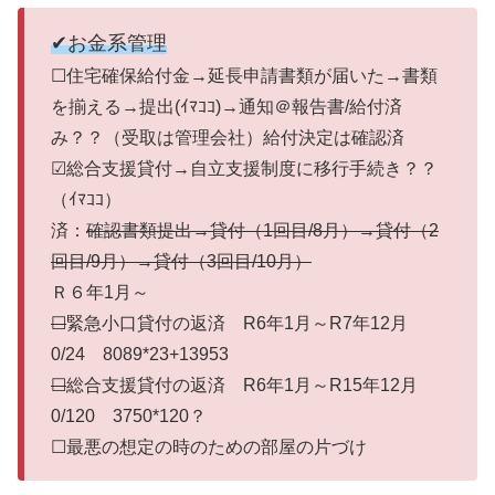
✔お金系管理
☐住宅確保給付金→延長申請書類が届いた→書類
を揃える→提出(ｲﾏｺｺ)→通知＠報告書/給付済
み？？（受取は管理会社）給付決定は確認済
☑総合支援貸付→自立支援制度に移行手続き？？
（ｲﾏｺｺ）
済：
確認書類提出→貸付（1回目/8月）→貸付（2
回目/9月）→貸付（3回目/10月）
Ｒ６年1月～
☐
緊急小口貸付の返済 R6年1月～R7年12月
0/24 8089*23+13953
☐
総合支援貸付の返済 R6年1月～R15年12月
0/120 3750*120？
☐最悪の想定の時のための部屋の片づけ