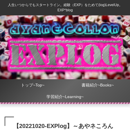
人生いつからでもスタートライン。経験（EXP）をためて(log)LevelUp。
EXP*blog
トップ~Top~
書籍紹介~Books~
学習紹介~Learning~
【20221020-EXPlog】～あやネころん