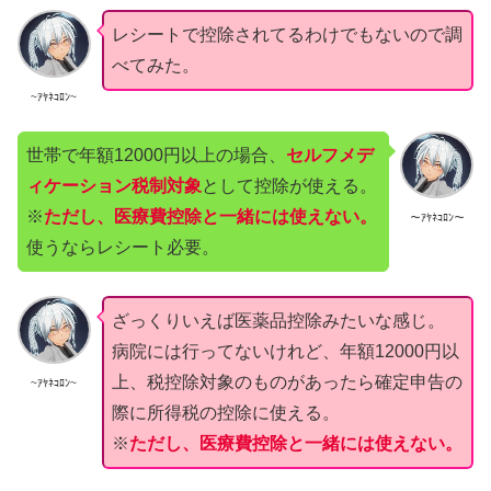
レシートで控除されてるわけでもないので調
べてみた。
~ｱﾔﾈｺﾛﾝ~
世帯で年額12000円以上の場合、
セルフメデ
ィケーション税制対象
として控除が使える。
※
ただし、医療費控除と一緒には使えない。
～ｱﾔﾈｺﾛﾝ～
使うならレシート必要。
ざっくりいえば医薬品控除みたいな感じ。
病院には行ってないけれど、年額12000円以
上、税控除対象のものがあったら確定申告の
~ｱﾔﾈｺﾛﾝ~
際に所得税の控除に使える。
※
ただし、医療費控除と一緒には使えない。