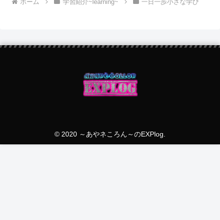
ホーム
学習紹介~learning~
一日一歩小さな学び
© 2020 ～あやネころん～のEXPlog.