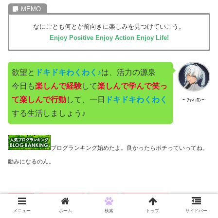
なにごとも何とか前向きに楽しみを見つけていこう。
Enjoy Positive Enjoy Action Enjoy Life!
欲望と
ドキドキわくわく♪
は、活力の源泉
今日も
楽しんで経験
して
楽しんで学んで笑っ
て楽しんで行動
して、一日
ドキドキわくわく
～ｱﾔﾈｺﾛﾝ～
する生活しましょう♪
ブログランキング始めたよ。良かったらポチっていってね。
励みになるのん。
diary
ayanecollon
Explog
あやねころん
メニュー
ホーム
検索
トップ
サイドバー
あやネころん
エクスプログ
～あやネころん～