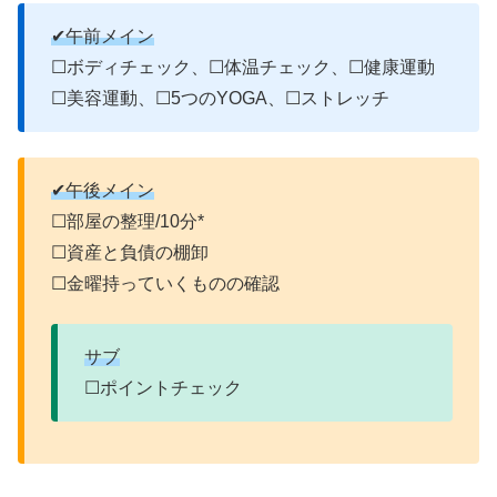
✔午前メイン
☐ボディチェック、☐体温チェック、☐健康運動
☐美容運動、☐5つのYOGA、☐ストレッチ
✔午後メイン
☐部屋の整理/10分*
☐資産と負債の棚卸
☐金曜持っていくものの確認
サブ
☐ポイントチェック