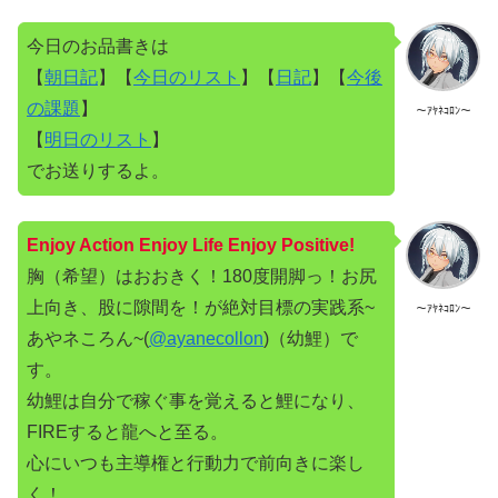
今日のお品書きは
【
朝日記
】【
今日のリスト
】【
日記
】【
今後
の課題
】
～ｱﾔﾈｺﾛﾝ～
【
明日のリスト
】
でお送りするよ。
Enjoy Action Enjoy Life Enjoy Positive!
胸（希望）はおおきく！180度開脚っ！お尻
上向き、股に隙間を！が絶対目標の実践系~
～ｱﾔﾈｺﾛﾝ～
あやネころん~(
@ayanecollon
)（幼鯉）で
す。
幼鯉は自分で稼ぐ事を覚えると鯉になり、
FIREすると龍へと至る。
心にいつも主導権と行動力で前向きに楽し
く！