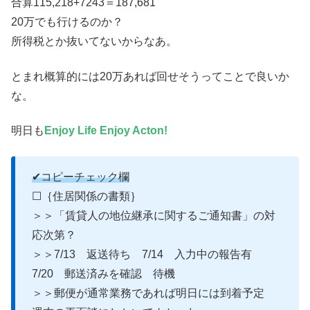
合算115,218+7243＝187,681
20万でも行けるのか？
所得税とか抜いてないからなあ。
とまれ概算的には20万あれば回せそうってことで良いか
な。
明日も
Enjoy Life Enjoy Acton!
✔コピーチェック欄
☐｛住居関係の書類｝
＞＞「賃貸人の地位継承に関するご通知書」の対
応次第？
＞＞7/13 返送待ち 7/14 入力中の報告有
7/20 郵送済みを確認 待機
＞＞郵便が通常業務であれば明日には到着予定