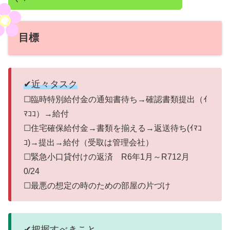
目標
✔近々タスク
☐臨時特別給付金の通知書待ち→確認書類提出（ｲ
ﾏｺｺ）→給付
☐住宅確保給付金→書類を揃える→返送待ち(ｲﾏｺ
ｺ)→提出→給付（受取は管理会社）
☐緊急小口貸付けの返済 R6年1月～R712月
0/24
☐最悪の想定の時のための部屋の片づけ
✔把握すべきこと