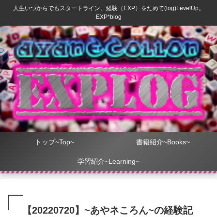
人生いつからでもスタートライン。経験（EXP）をためて(log)LevelUp。
EXP*blog
トップ~Top~
書籍紹介~Books~
学習紹介~Learning~
【20220720】~あやネころん~の経験記