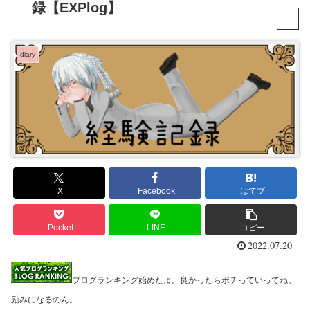
録【EXPlog】
diary
X
Facebook
はてブ
Pocket
LINE
コピー
2022.07.20
ブログランキング始めたよ。良かったらポチっていってね。
励みになるのん。