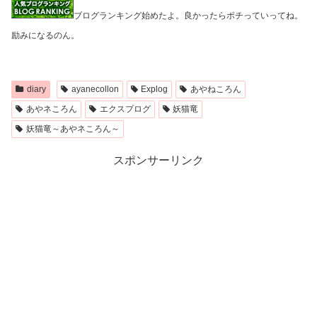
ブログランキング始めたよ。良かったらポチっていってね。
励みになるのん。
diary
ayanecollon
Explog
あやねころん
あやネころん
エクスプログ
妖猫竜
妖猫竜～あやネころん～
スポンサーリンク