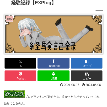
経験記録【EXPlog】
diary
X
Facebook
はてブ
Pocket
LINE
コピー
2021.08.07
2021.08.08
ブログランキング始めたよ。良かったらポチっていってね。
励みになるのん。