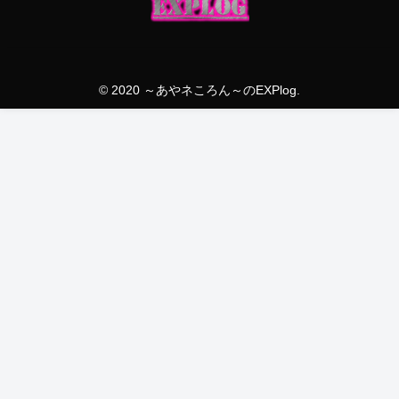
© 2020 ～あやネころん～のEXPlog.