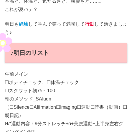
室温と、体温と、気だるさと、朦朧さと……。
これが夏バテ？
明日も
経験
して学んで笑って満喫して
行動
して活きましょ
う♪
♪明日のリスト
午前メイン
☐ボディチェック、☐体温チェック
☐スクワット朝75～100
朝のメソッド_SAIudn
（☐Silence☐Affirmation☐Imaging☐運動☐読書（動画）☐
朝日記）
Я/*運動内容：9分ストレッチ+α+美腰運動+上半身左右グ
イングイン*/R