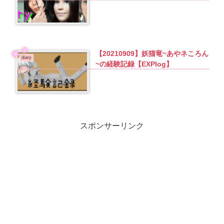
【20210909】妖猫竜~あやネころん
diary
~の経験記録【EXPlog】
スポンサーリンク