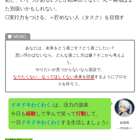
た別扱いかもしれない。
☐実行力をつける。＝貯めない人（タスク）を目指す
あなたは、未来をどう過ごす？どう過ごしたい？
思い浮かばないなら、どんな過ごし方は嫌？そこから考えよ
う。
やりたいが見つからないなら逆説で、
なりたくない、なってほしくない未来を回避
するようにプロセ
スを作ろう。
ドキドキわくわく♪
は、活力の源泉
今日も
経験
して学んで笑って
行動
して、
一日
ドキドキわくわく
する生活しましょう♪
妖猫竜
～ｱﾔﾈｺﾛﾝ～