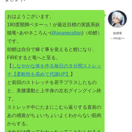
おはようございます。
180度開脚ベターっ！が最近目標の実践系妖
猫竜~あやネころん~(
@ayanecollon
)（幼鯉）
妖猫竜
～ｱﾔﾈｺﾛﾝ～
です。
幼鯉は自分で稼ぐ事を覚えると鯉になり、
FIREすると竜へと至る。
【
しなやかな体を作る毎日の９分間ストレッ
チ【柔軟性を高めて代謝UP】
】
と前回のストレッチを若干プラスしたもの
と、美腰運動と上半身の左右グイングイン終
了。
ストレッチ中にたまにこむら返りする直前の
あの感覚がちょいちょいよくわからない筋肉
からする。
それだけ使ってなかったってことなんだろう