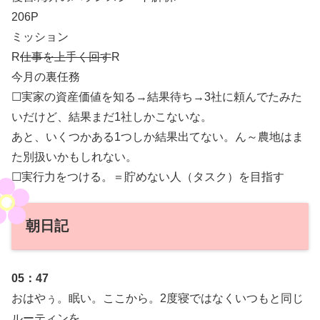
206P
ミッション
R
仕事を上手く回す
R
今月の裏任務
☐実家の資産価値を知る→結果待ち→3社に頼んでたみた
いだけど、結果まだ1社しかこないな。
あと、いくつかある1つしか結果出てない。ん～農地はま
た別扱いかもしれない。
☐実行力をつける。＝貯めない人（タスク）を目指す
朝日記
05：47
おはやぅ。眠い。ここから。2度寝ではなくいつもと同じ
ルーティンを。