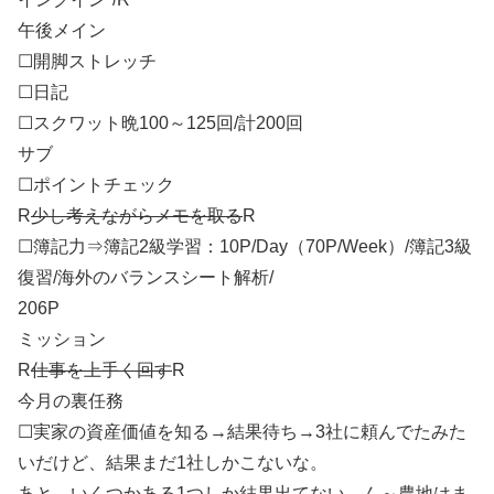
午後メイン
☐開脚ストレッチ
☐日記
☐スクワット晩100～125回/計200回
サブ
☐ポイントチェック
R
少し考えながらメモを取る
R
☐簿記力⇒簿記2級学習：10P/Day（70P/Week）/簿記3級
復習/海外のバランスシート解析/
206P
ミッション
R
仕事を上手く回す
R
今月の裏任務
☐実家の資産価値を知る→結果待ち→3社に頼んでたみた
いだけど、結果まだ1社しかこないな。
あと、いくつかある1つしか結果出てない。ん～農地はま