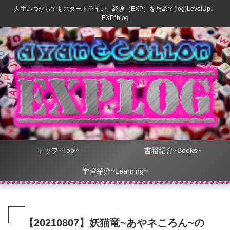
人生いつからでもスタートライン。経験（EXP）をためて(log)LevelUp。
EXP*blog
トップ~Top~
書籍紹介~Books~
学習紹介~Learning~
【20210807】妖猫竜~あやネころん~の