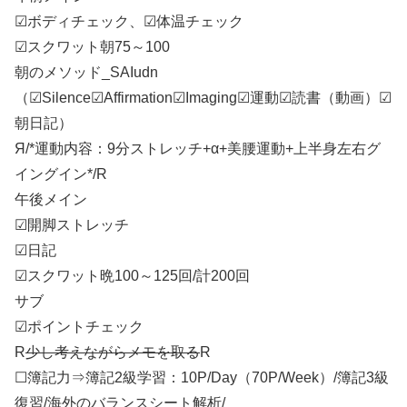
☑ボディチェック、☑体温チェック
☑スクワット朝75～100
朝のメソッド_SAIudn
（☑Silence☑Affirmation☑Imaging☑運動☑読書（動画）☑
朝日記）
Я/*運動内容：9分ストレッチ+α+美腰運動+上半身左右グ
イングイン*/R
午後メイン
☑開脚ストレッチ
☑日記
☑スクワット晩100～125回/計200回
サブ
☑ポイントチェック
R
少し考えながらメモを取る
R
☐簿記力⇒簿記2級学習：10P/Day（70P/Week）/簿記3級
復習/海外のバランスシート解析/