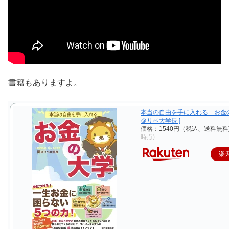
書籍もありますよ。
本当の自由を手に入れる お金の大
＠リベ大学長 ]
価格：1540円（税込、送料無料
時点)
楽