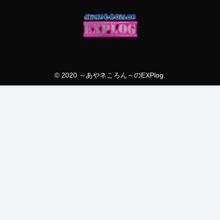
© 2020 ～あやネころん～のEXPlog.