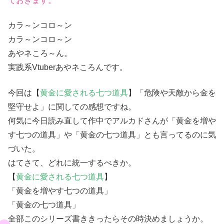
ておきます。
カラ～ンコロ～ン
カラ～ンコロ～ン
あやネころ～ん。
実践系Vtuberあやネころんです。
今回は【
黄金に愛される七つ道具
】「危険や天敵から金を
堅守せよ」に関しての感想ですね。
何気に今日読み直して作中でアルカドさんが「黄金を増や
す七つの道具」や「黄金の七つ道具」とも言ってるのに気
づいた。
はてさて、どれに統一するべきか。
【
黄金に愛される七つ道具
】
「黄金を増やす七つの道具」
「黄金の七つ道具」
全部このシリーズ書ききったらその時決めましょうか。