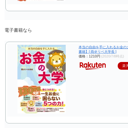
電子書籍なら
本当の自由を手に入れるお金の
書籍】[ 両＠リベ大学長 ]
価格：1210円
(2020/7/8時点)
楽