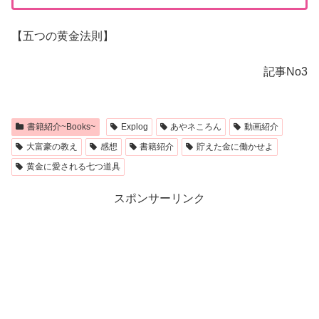
【五つの黄金法則】
記事No3
書籍紹介~Books~
Explog
あやネころん
動画紹介
大富豪の教え
感想
書籍紹介
貯えた金に働かせよ
黄金に愛される七つ道具
スポンサーリンク