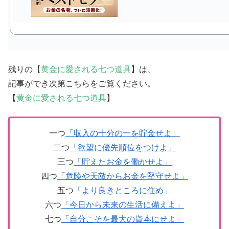
残りの【
黄金に愛される七つ道具
】は、
記事ができ次第こちらをご覧ください。
【
黄金に愛される七つ道具
】
一つ
「収入の十分の一を貯金せよ」
二つ
「欲望に優先順位をつけよ」
三つ
「貯えたお金を働かせよ」
四つ
「危険や天敵からお金を堅守せよ」
五つ
「より良きところに住め」
六つ
「今日から未来の生活に備えよ」
七つ
「自分こそを最大の資本にせよ」