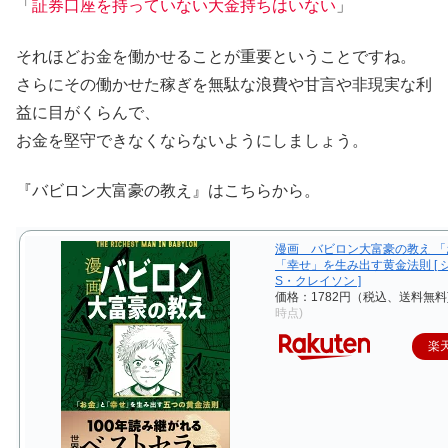
「
証券口座を持っていない大金持ちはいない
」
それほどお金を働かせることが重要ということですね。
さらにその働かせた稼ぎを無駄な浪費や甘言や非現実な利
益に目がくらんで、
お金を堅守できなくならないようにしましょう。
『バビロン大富豪の教え』はこちらから。
漫画 バビロン大富豪の教え 「
「幸せ」を生み出す黄金法則 [ 
S・クレイソン ]
価格：1782円（税込、送料無料
時点)
楽